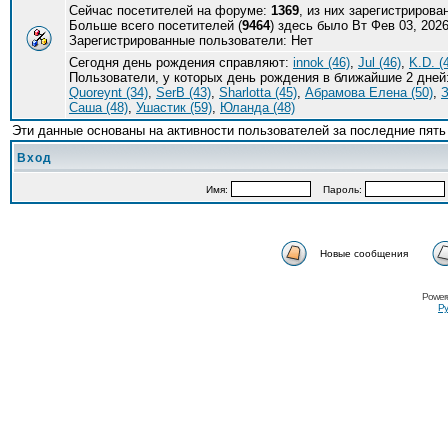
Сейчас посетителей на форуме:
1369
, из них зарегистрирова
Больше всего посетителей (
9464
) здесь было Вт Фев 03, 2026
Зарегистрированные пользователи: Нет
Сегодня день рождения справляют:
innok (46)
,
Jul (46)
,
K.D. (
Пользователи, у которых день рождения в ближайшие 2 дней
Quoreynt (34)
,
SerB (43)
,
Sharlotta (45)
,
Абрамова Елена (50)
,
З
Саша (48)
,
Ушастик (59)
,
Юланда (48)
Эти данные основаны на активности пользователей за последние пять
Вход
Имя:
Пароль:
Новые сообщения
Power
Ру