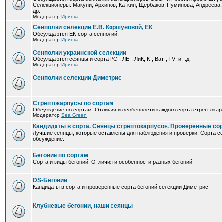
Селекционеры: Макуни, Архипов, Каткин, Щербаков, Пуминова, Андреева,
др.
Модератор
Иринка
Сенполии селекции Е.В. Коршуновой, ЕК
Обсуждаются ЕК-сорта сенполий.
Модератор
Иринка
Сенполии украинской селекции
Обсуждаются сеянцы и сорта РС-, ЛЕ-, ЛиК, К-, Ват-, TV- и т.д.
Модератор
Иринка
Сенполии селекции Диметрис
Стрептокарпусы по сортам
Обсуждение по сортам. Отличия и особенности каждого сорта стрептокар
Модератор
Sea Green
Кандидаты в сорта. Сеянцы стрептокарпусов. Проверенные со
Лучшие сеянцы, которые оставлены для наблюдения и проверки. Сорта с
обсуждение.
Бегонии по сортам
Сорта и виды бегоний. Отличия и особенности разных бегоний.
DS-Бегонии
Кандидаты в сорта и проверенные сорта бегоний селекции Диметрис
Клубневые бегонии, наши сеянцы