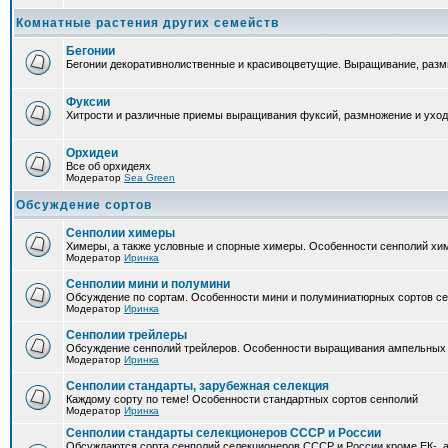
Комнатные растения других семейств
Бегонии
Бегонии декоративнолиственные и красивоцветущие. Выращивание, размн
Фуксии
Хитрости и различные приемы выращивания фуксий, размножение и уход
Орхидеи
Все об орхидеях
Модератор
Sea Green
Обсуждение сортов
Сенполии химеры
Химеры, а также условные и спорные химеры. Особенности сенполий хи
Модератор
Иринка
Сенполии мини и полумини
Обсуждение по сортам. Особенности мини и полуминиатюрных сортов с
Модератор
Иринка
Сенполии трейлеры
Обсуждение сенполий трейлеров. Особенности выращивания ампельных
Модератор
Иринка
Сенполии стандарты, зарубежная селекция
Каждому сорту по теме! Особенности стандартных сортов сенполий
Модератор
Иринка
Сенполии стандарты селекционеров СССР и России
Обсуждаются сорта сенполий селекционеров СССР и России кроме ЕК-, а