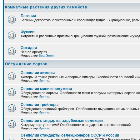
Комнатные растения других семейств
Бегонии
Бегонии декоративнолиственные и красивоцветущие. Выращивание, размн
Фуксии
Хитрости и различные приемы выращивания фуксий, размножение и уход
Орхидеи
Все об орхидеях
Модератор
Sea Green
Обсуждение сортов
Сенполии химеры
Химеры, а также условные и спорные химеры. Особенности сенполий хи
Модератор
Иринка
Сенполии мини и полумини
Обсуждение по сортам. Особенности мини и полуминиатюрных сортов с
Модератор
Иринка
Сенполии трейлеры
Обсуждение сенполий трейлеров. Особенности выращивания ампельных
Модератор
Иринка
Сенполии стандарты, зарубежная селекция
Каждому сорту по теме! Особенности стандартных сортов сенполий
Модератор
Иринка
Сенполии стандарты селекционеров СССР и России
Обсуждаются сорта сенполий селекционеров СССР и России кроме ЕК-, а