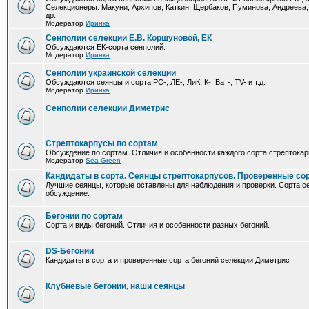
Селекционеры: Макуни, Архипов, Каткин, Щербаков, Пуминова, Андреева,
др.
Модератор
Иринка
Сенполии селекции Е.В. Коршуновой, ЕК
Обсуждаются ЕК-сорта сенполий.
Модератор
Иринка
Сенполии украинской селекции
Обсуждаются сеянцы и сорта РС-, ЛЕ-, ЛиК, К-, Ват-, TV- и т.д.
Модератор
Иринка
Сенполии селекции Диметрис
Стрептокарпусы по сортам
Обсуждение по сортам. Отличия и особенности каждого сорта стрептокар
Модератор
Sea Green
Кандидаты в сорта. Сеянцы стрептокарпусов. Проверенные со
Лучшие сеянцы, которые оставлены для наблюдения и проверки. Сорта с
обсуждение.
Бегонии по сортам
Сорта и виды бегоний. Отличия и особенности разных бегоний.
DS-Бегонии
Кандидаты в сорта и проверенные сорта бегоний селекции Диметрис
Клубневые бегонии, наши сеянцы