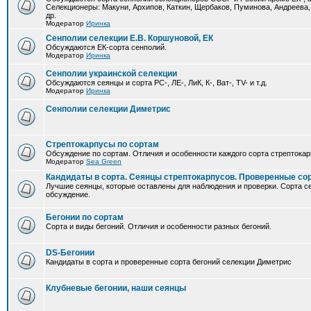
Селекционеры: Макуни, Архипов, Каткин, Щербаков, Пуминова, Андреева,
др.
Модератор
Иринка
Сенполии селекции Е.В. Коршуновой, ЕК
Обсуждаются ЕК-сорта сенполий.
Модератор
Иринка
Сенполии украинской селекции
Обсуждаются сеянцы и сорта РС-, ЛЕ-, ЛиК, К-, Ват-, TV- и т.д.
Модератор
Иринка
Сенполии селекции Диметрис
Стрептокарпусы по сортам
Обсуждение по сортам. Отличия и особенности каждого сорта стрептокар
Модератор
Sea Green
Кандидаты в сорта. Сеянцы стрептокарпусов. Проверенные со
Лучшие сеянцы, которые оставлены для наблюдения и проверки. Сорта с
обсуждение.
Бегонии по сортам
Сорта и виды бегоний. Отличия и особенности разных бегоний.
DS-Бегонии
Кандидаты в сорта и проверенные сорта бегоний селекции Диметрис
Клубневые бегонии, наши сеянцы