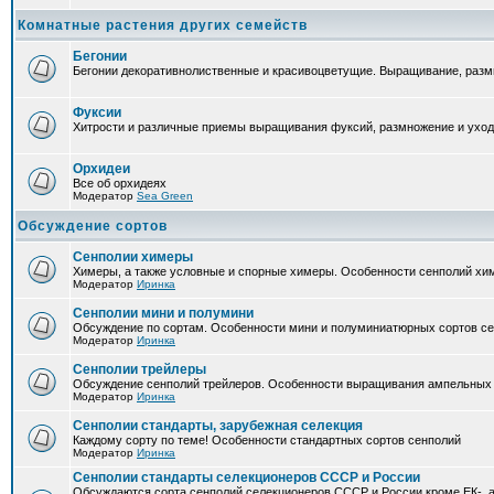
Комнатные растения других семейств
Бегонии
Бегонии декоративнолиственные и красивоцветущие. Выращивание, размн
Фуксии
Хитрости и различные приемы выращивания фуксий, размножение и уход
Орхидеи
Все об орхидеях
Модератор
Sea Green
Обсуждение сортов
Сенполии химеры
Химеры, а также условные и спорные химеры. Особенности сенполий хи
Модератор
Иринка
Сенполии мини и полумини
Обсуждение по сортам. Особенности мини и полуминиатюрных сортов с
Модератор
Иринка
Сенполии трейлеры
Обсуждение сенполий трейлеров. Особенности выращивания ампельных
Модератор
Иринка
Сенполии стандарты, зарубежная селекция
Каждому сорту по теме! Особенности стандартных сортов сенполий
Модератор
Иринка
Сенполии стандарты селекционеров СССР и России
Обсуждаются сорта сенполий селекционеров СССР и России кроме ЕК-, а