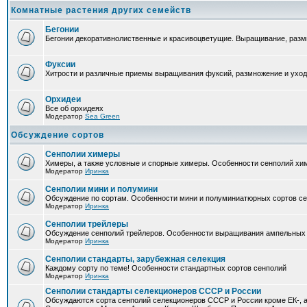
Комнатные растения других семейств
Бегонии
Бегонии декоративнолиственные и красивоцветущие. Выращивание, размн
Фуксии
Хитрости и различные приемы выращивания фуксий, размножение и уход
Орхидеи
Все об орхидеях
Модератор
Sea Green
Обсуждение сортов
Сенполии химеры
Химеры, а также условные и спорные химеры. Особенности сенполий хи
Модератор
Иринка
Сенполии мини и полумини
Обсуждение по сортам. Особенности мини и полуминиатюрных сортов с
Модератор
Иринка
Сенполии трейлеры
Обсуждение сенполий трейлеров. Особенности выращивания ампельных
Модератор
Иринка
Сенполии стандарты, зарубежная селекция
Каждому сорту по теме! Особенности стандартных сортов сенполий
Модератор
Иринка
Сенполии стандарты селекционеров СССР и России
Обсуждаются сорта сенполий селекционеров СССР и России кроме ЕК-, а