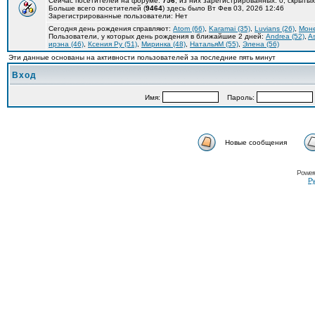
Сейчас посетителей на форуме:
756
, из них зарегистрированных: 0, скрытых
Больше всего посетителей (
9464
) здесь было Вт Фев 03, 2026 12:46
Зарегистрированные пользователи: Нет
Сегодня день рождения справляют:
Atom (66)
,
Karamai (35)
,
Luvians (26)
,
Моне
Пользователи, у которых день рождения в ближайшие 2 дней:
Andrea (52)
,
As
ирэна (46)
,
Ксения Ру (51)
,
Миринка (48)
,
НатальяМ (55)
,
Элена (56)
Эти данные основаны на активности пользователей за последние пять минут
Вход
Имя:
Пароль:
Новые сообщения
Power
Ру