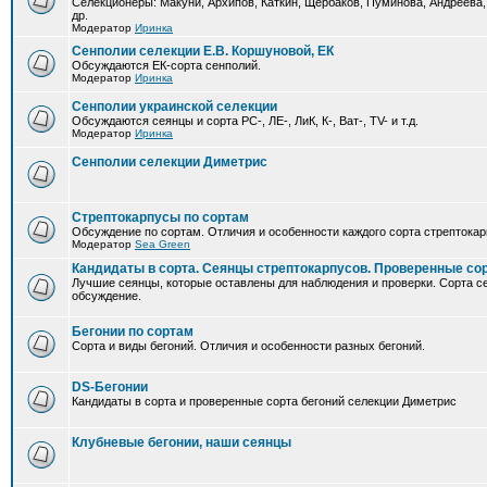
Селекционеры: Макуни, Архипов, Каткин, Щербаков, Пуминова, Андреева,
др.
Модератор
Иринка
Сенполии селекции Е.В. Коршуновой, ЕК
Обсуждаются ЕК-сорта сенполий.
Модератор
Иринка
Сенполии украинской селекции
Обсуждаются сеянцы и сорта РС-, ЛЕ-, ЛиК, К-, Ват-, TV- и т.д.
Модератор
Иринка
Сенполии селекции Диметрис
Стрептокарпусы по сортам
Обсуждение по сортам. Отличия и особенности каждого сорта стрептокар
Модератор
Sea Green
Кандидаты в сорта. Сеянцы стрептокарпусов. Проверенные со
Лучшие сеянцы, которые оставлены для наблюдения и проверки. Сорта с
обсуждение.
Бегонии по сортам
Сорта и виды бегоний. Отличия и особенности разных бегоний.
DS-Бегонии
Кандидаты в сорта и проверенные сорта бегоний селекции Диметрис
Клубневые бегонии, наши сеянцы