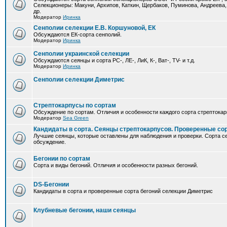
Селекционеры: Макуни, Архипов, Каткин, Щербаков, Пуминова, Андреева,
др.
Модератор
Иринка
Сенполии селекции Е.В. Коршуновой, ЕК
Обсуждаются ЕК-сорта сенполий.
Модератор
Иринка
Сенполии украинской селекции
Обсуждаются сеянцы и сорта РС-, ЛЕ-, ЛиК, К-, Ват-, TV- и т.д.
Модератор
Иринка
Сенполии селекции Диметрис
Стрептокарпусы по сортам
Обсуждение по сортам. Отличия и особенности каждого сорта стрептокар
Модератор
Sea Green
Кандидаты в сорта. Сеянцы стрептокарпусов. Проверенные со
Лучшие сеянцы, которые оставлены для наблюдения и проверки. Сорта с
обсуждение.
Бегонии по сортам
Сорта и виды бегоний. Отличия и особенности разных бегоний.
DS-Бегонии
Кандидаты в сорта и проверенные сорта бегоний селекции Диметрис
Клубневые бегонии, наши сеянцы