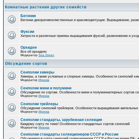
Комнатные растения других семейств
Бегонии
Бегонии декоративнолиственные и красивоцветущие. Выращивание, размн
Фуксии
Хитрости и различные приемы выращивания фуксий, размножение и уход
Орхидеи
Все об орхидеях
Модератор
Sea Green
Обсуждение сортов
Сенполии химеры
Химеры, а также условные и спорные химеры. Особенности сенполий хи
Модератор
Иринка
Сенполии мини и полумини
Обсуждение по сортам. Особенности мини и полуминиатюрных сортов с
Модератор
Иринка
Сенполии трейлеры
Обсуждение сенполий трейлеров. Особенности выращивания ампельных
Модератор
Иринка
Сенполии стандарты, зарубежная селекция
Каждому сорту по теме! Особенности стандартных сортов сенполий
Модератор
Иринка
Сенполии стандарты селекционеров СССР и России
Обсуждаются сорта сенполий селекционеров СССР и России кроме ЕК-, а