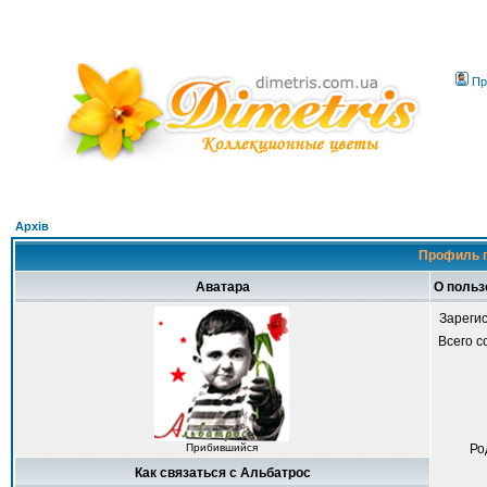
Пр
Архів
Профиль п
Аватара
О польз
Зареги
Всего 
Прибившийся
Ро
Как связаться с Альбатрос