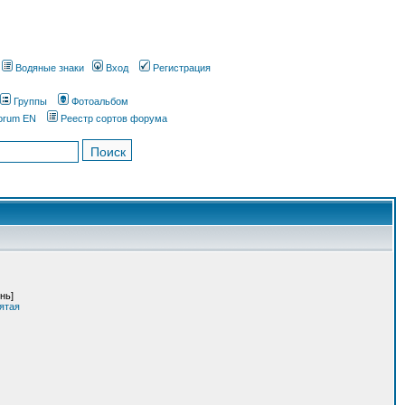
Водяные знаки
Вход
Регистрация
Группы
Фотоальбом
orum EN
Реестр сортов форума
нь]
ятая