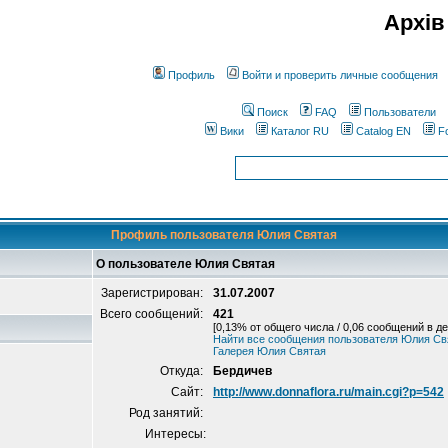
Архів
Профиль
Войти и проверить личные сообщения
Поиск
FAQ
Пользователи
Вики
Каталог RU
Catalog EN
F
Профиль пользователя Юлия Святая
О пользователе Юлия Святая
Зарегистрирован:
31.07.2007
Всего сообщений:
421
[0,13% от общего числа / 0,06 сообщений в де
Найти все сообщения пользователя Юлия Св
Галерея Юлия Святая
Откуда:
Бердичев
Сайт:
http://www.donnaflora.ru/main.cgi?p=542
Род занятий:
Интересы: