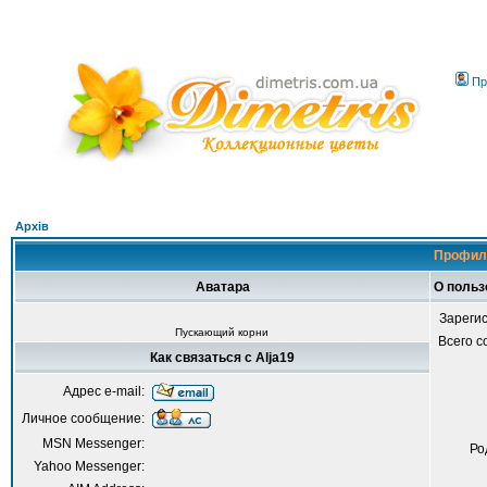
Пр
Архів
Профиль
Аватара
О польз
Зареги
Пускающий корни
Всего 
Как связаться с Alja19
Адрес e-mail:
Личное сообщение:
MSN Messenger:
Ро
Yahoo Messenger: