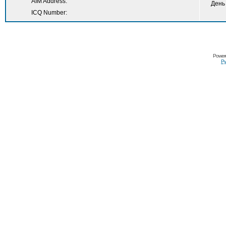
AIM Address:
День
ICQ Number:
Power
Ру