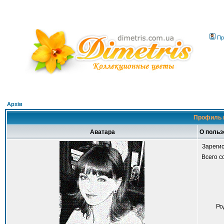
Пр
Архів
Профиль 
Аватара
О польз
Зареги
Всего 
Ро