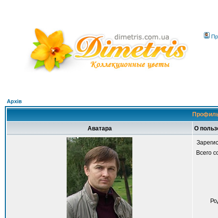
Пр
Архів
Профиль
Аватара
О польз
Зареги
Всего 
Ро