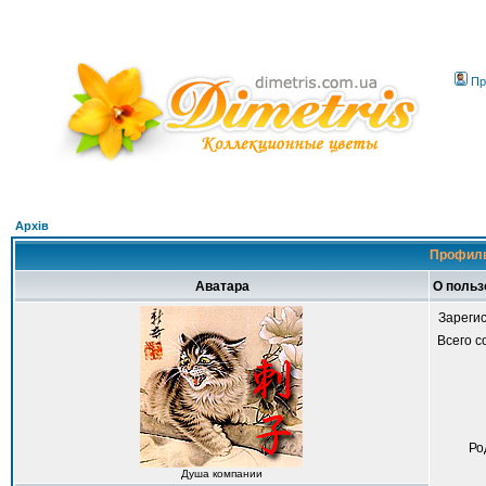
Пр
Архів
Профиль
Аватара
О польз
Зареги
Всего 
Ро
Душа компании