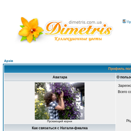
Пр
Архів
Профиль пол
Аватара
О польз
Зареги
Всего 
Ро
Пускающий корни
Как связаться с Натали-фиалка