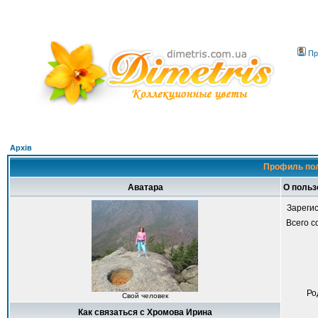
Пр
Архів
Профиль пол
Аватара
О польз
Зареги
Всего 
Ро
Свой человек
Как связаться с Хромова Ирина