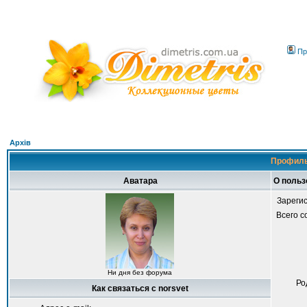
Пр
Архів
Профиль
Аватара
О польз
Зареги
Всего 
Ни дня без форума
Ро
Как связаться с norsvet