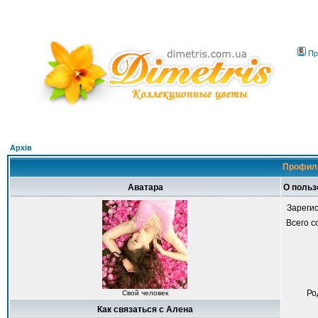
Пр
Архів
Профиль
Аватара
О польз
Зареги
Всего 
Ро
Свой человек
Как связаться с Алена