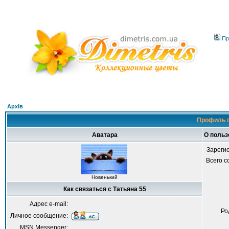
Пр
Архів
Профиль п
Аватара
О польз
Зареги
Всего 
Новенький
Как связаться с Татьяна 55
Адрес e-mail:
Ро
Личное сообщение:
MSN Messenger: