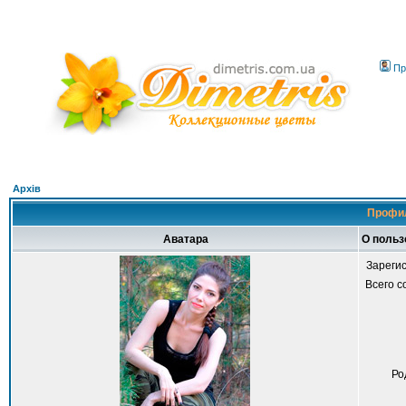
Пр
Архів
Профил
Аватара
О польз
Зареги
Всего 
Ро