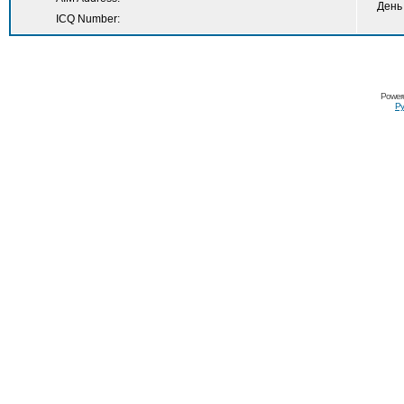
День
ICQ Number:
Power
Ру