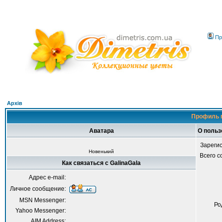
Пр
Архів
Профиль п
Аватара
О польз
Зареги
Новенький
Всего 
Как связаться с GalinaGala
Адрес e-mail:
Личное сообщение:
MSN Messenger:
Ро
Yahoo Messenger:
AIM Address: