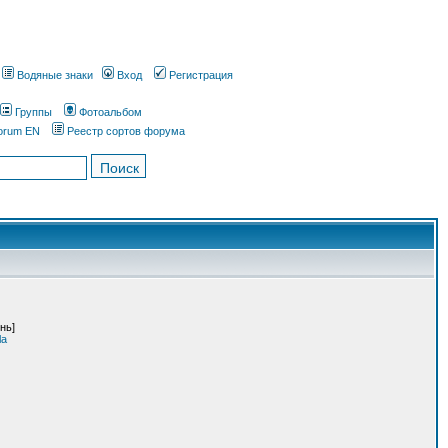
Водяные знаки
Вход
Регистрация
Группы
Фотоальбом
orum EN
Реестр сортов форума
нь]
la