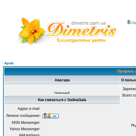
Пр
Архів
Профиль п
Аватара
О польз
Зареги
Новенький
Всего 
Как связаться с GalinaGala
Адрес e-mail:
Личное сообщение:
MSN Messenger:
Ро
Yahoo Messenger:
AIM Address: