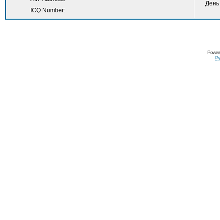
День
ICQ Number:
Power
Ру