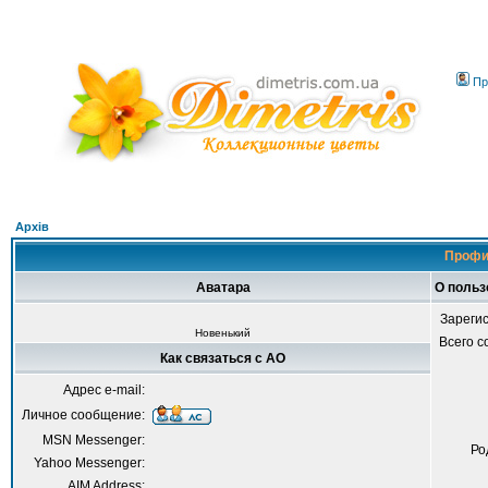
Пр
Архів
Профи
Аватара
О польз
Зареги
Новенький
Всего 
Как связаться с AO
Адрес e-mail:
Личное сообщение:
MSN Messenger:
Ро
Yahoo Messenger:
AIM Address: