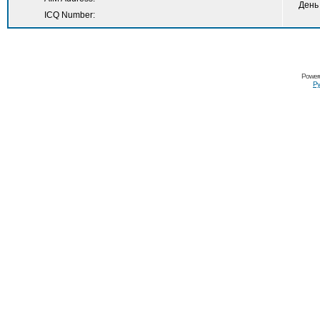
День
ICQ Number:
Power
Ру