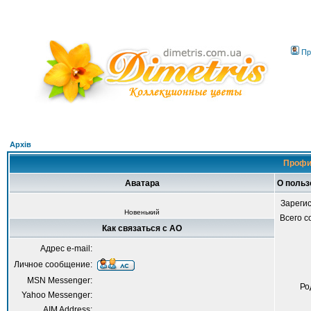
Пр
Архів
Профи
Аватара
О польз
Зареги
Новенький
Всего 
Как связаться с AO
Адрес e-mail:
Личное сообщение:
MSN Messenger:
Ро
Yahoo Messenger:
AIM Address: