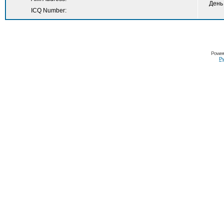
День
ICQ Number:
Power
Ру