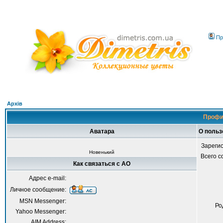
Пр
Архів
Профи
Аватара
О польз
Зареги
Новенький
Всего 
Как связаться с AO
Адрес e-mail:
Личное сообщение:
MSN Messenger:
Ро
Yahoo Messenger:
AIM Address: