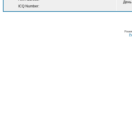
День
ICQ Number:
Power
Ру