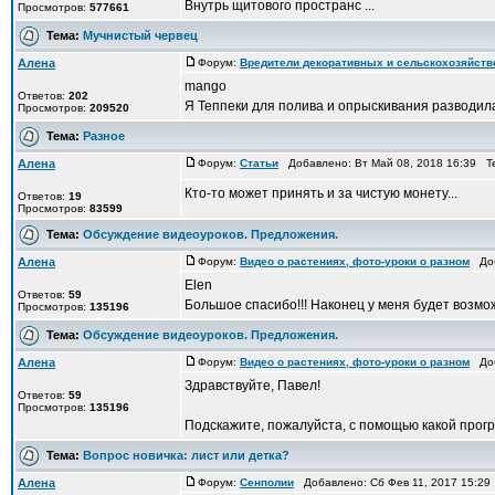
Внутрь щитового пространс ...
Просмотров:
577661
Тема:
Мучнистый червец
Алена
Форум:
Вредители декоративных и сельскохозяйст
mango
Ответов:
202
Я Теппеки для полива и опрыскивания разводила
Просмотров:
209520
Тема:
Разное
Алена
Форум:
Статьи
Добавлено: Вт Май 08, 2018 16:39 Т
Кто-то может принять и за чистую монету...
Ответов:
19
Просмотров:
83599
Тема:
Обсуждение видеоуроков. Предложения.
Алена
Форум:
Видео о растениях, фото-уроки о разном
Доба
Elen
Ответов:
59
Большое спасибо!!! Наконец у меня будет возмож
Просмотров:
135196
Тема:
Обсуждение видеоуроков. Предложения.
Алена
Форум:
Видео о растениях, фото-уроки о разном
Доба
Здравствуйте, Павел!
Ответов:
59
Просмотров:
135196
Подскажите, пожалуйста, с помощью какой прогр
Тема:
Вопрос новичка: лист или детка?
Алена
Форум:
Сенполии
Добавлено: Сб Фев 11, 2017 15:2