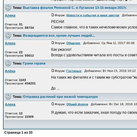
Тема:
Выставка фиалок Репкиной С. в Луганске 13-15 января 2017г.
Алена
Форум:
Новости и события в мире цветов
Добавлено:
РЕСНИ
Ответов:
31
Самое главное, что в таких нечеловеческих услов
Просмотров:
58734
Тема:
Возвращаются все, кроме лучших людей...
Алена
Форум:
Общение
Добавлено: Ср Янв 11, 2017 00:38
Как ужасно!
Ответов:
22
Всегда с удовольствием читала его посты и советы
Просмотров:
55612
Тема:
Грани герани
Алёна
Форум:
Гостиные
Добавлено: Вт Ноя 15, 2016 10:1
На таких же фитилях и с таким же субстратом "ж
Ответов:
1103
Просмотров:
434251
До ...
Тема:
Отправка растений при низкой температуре
Алена
Форум:
Общий форум
Добавлено: Вт Окт 18, 2016 1
Я думаю, что если заказчик, зная погоду по своем
Ответов:
12
Просмотров:
11509
Страница
1
из
33