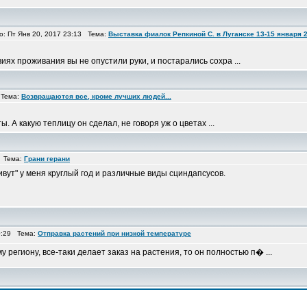
 Пт Янв 20, 2017 23:13 Тема:
Выставка фиалок Репкиной С. в Луганске 13-15 января 2
иях проживания вы не опустили руки, и постарались сохра ...
 Тема:
Возвращаются все, кроме лучших людей...
. А какую теплицу он сделал, не говоря уж о цветах ...
2 Тема:
Грани герани
ивут" у меня круглый год и различные виды сциндапсусов.
0:29 Тема:
Отправка растений при низкой температуре
у региону, все-таки делает заказ на растения, то он полностью п� ...