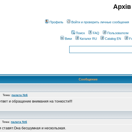
Архів
Профиль
Войти и проверить личные сообщения
Поиск
FAQ
Пользователи
Вики
Каталог RU
Catalog EN
F
Сообщение
9 Тема:
палата №6
твет и обращение внимания на тонкости!!!
5 Тема:
палата №6
 ставят.Она бесшумная и нескользкая.