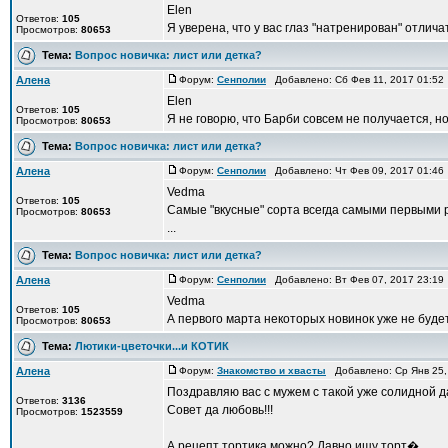
Elen
Ответов:
105
Я уверена, что у вас глаз "натренирован" отлич
Просмотров:
80653
Тема:
Вопрос новичка: лист или детка?
Алена
Форум:
Сенполии
Добавлено: Сб Фев 11, 2017 01:5
Elen
Ответов:
105
Я не говорю, что Барби совсем не получается, н
Просмотров:
80653
Тема:
Вопрос новичка: лист или детка?
Алена
Форум:
Сенполии
Добавлено: Чт Фев 09, 2017 01:4
Vedma
Ответов:
105
Самые "вкусные" сорта всегда самыми первыми р
Просмотров:
80653
...
Тема:
Вопрос новичка: лист или детка?
Алена
Форум:
Сенполии
Добавлено: Вт Фев 07, 2017 23:1
Vedma
Ответов:
105
А первого марта некоторых новинок уже не будет.
Просмотров:
80653
Тема:
Лютики-цветочки...и КОТИК
Алена
Форум:
Знакомство и хвасты
Добавлено: Ср Янв 25,
Поздравляю вас с мужем с такой уже солидной да
Ответов:
3136
Совет да любовь!!!
Просмотров:
1523559
А рецепт тортика можно? Давно ищу торт� ...