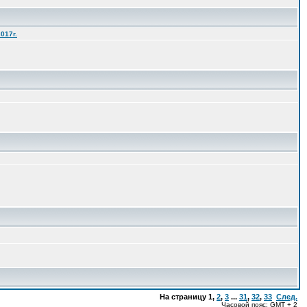
017г.
На страницу
1
,
2
,
3
...
31
,
32
,
33
След.
Часовой пояс: GMT + 2