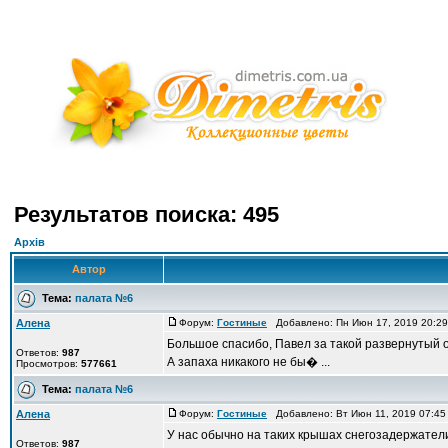
Результатов поиска: 495
Архів
Автор
Тема:
палата №6
Алена
Форум:
Гостиные
Добавлено: Пн Июн 17, 2019 20:2
Большое спасибо, Павел за такой развернутый о
Ответов:
987
А запаха никакого не бы� ...
Просмотров:
577661
Тема:
палата №6
Алена
Форум:
Гостиные
Добавлено: Вт Июн 11, 2019 07:4
У нас обычно на таких крышах снегозадержатели
Ответов:
987