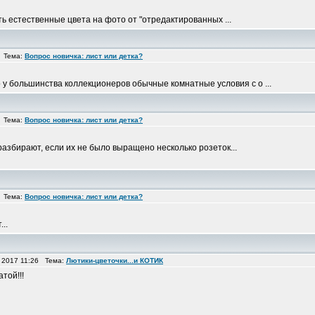
ать естественные цвета на фото от "отредактированных ...
2 Тема:
Вопрос новичка: лист или детка?
о у большинства коллекционеров обычные комнатные условия с о ...
6 Тема:
Вопрос новичка: лист или детка?
азбирают, если их не было выращено несколько розеток...
9 Тема:
Вопрос новичка: лист или детка?
..
 2017 11:26 Тема:
Лютики-цветочки...и КОТИК
той!!!