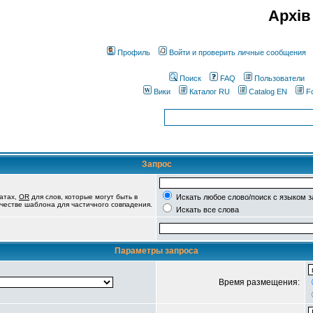
Архів
Профиль
Войти и проверить личные сообщения
Поиск
FAQ
Пользователи
Вики
Каталог RU
Catalog EN
F
Запрос
татах,
OR
для слов, которые могут быть в
Искать любое слово/поиск с языком 
качестве шаблона для частичного совпадения.
Искать все слова
Параметры запроса
Время размещения: