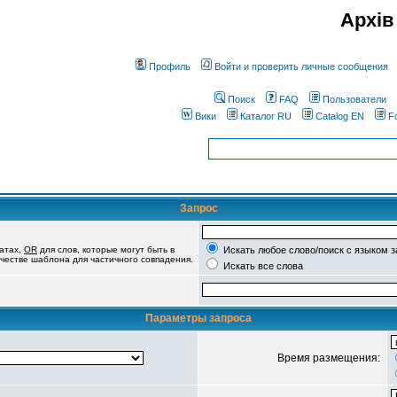
Архів
Профиль
Войти и проверить личные сообщения
Поиск
FAQ
Пользователи
Вики
Каталог RU
Catalog EN
F
Запрос
татах,
OR
для слов, которые могут быть в
Искать любое слово/поиск с языком 
качестве шаблона для частичного совпадения.
Искать все слова
Параметры запроса
Время размещения: