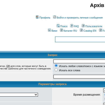
Архів
Профиль
Войти и проверить личные сообщения
Поиск
FAQ
Пользователи
Вики
Каталог RU
Catalog EN
F
Запрос
татах,
OR
для слов, которые могут быть в
Искать любое слово/поиск с языком 
качестве шаблона для частичного совпадения.
Искать все слова
Параметры запроса
Время размещения: