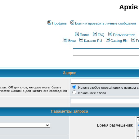
Архів
Профиль
Войти и проверить личные сообщения
Поиск
FAQ
Пользователи
Вики
Каталог RU
Catalog EN
F
Запрос
татах,
OR
для слов, которые могут быть в
Искать любое слово/поиск с языком 
качестве шаблона для частичного совпадения.
Искать все слова
Параметры запроса
Время размещения: