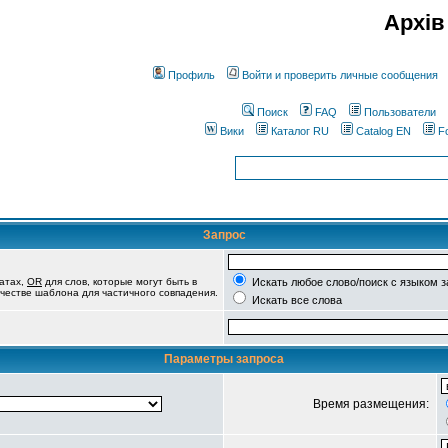
Архів
Профиль
Войти и проверить личные сообщения
Поиск
FAQ
Пользователи
Вики
Каталог RU
Catalog EN
F
Запрос
татах,
OR
для слов, которые могут быть в
Искать любое слово/поиск с языком 
качестве шаблона для частичного совпадения.
Искать все слова
Параметры запроса
Время размещения: