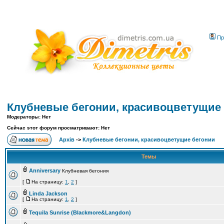
Пр
Клубневые бегонии, красивоцветущие
Модераторы: Нет
Сейчас этот форум просматривают: Нет
Архів
->
Клубневые бегонии, красивоцветущие бегонии
Темы
Anniversary
Клубневая бегония
[
На страницу:
1
,
2
]
Linda Jackson
[
На страницу:
1
,
2
]
Tequila Sunrise (Blackmore&Langdon)