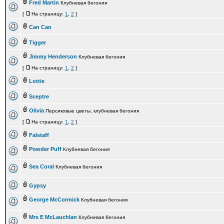
Fred Martin
Клубневая бегония
[
На страницу:
1
,
2
]
Can Can
Tigger
Jimmy Henderson
Клубневая бегония
[
На страницу:
1
,
2
]
Lottie
Sceptre
Olivia
Персиковые цветы, клубневая бегония
[
На страницу:
1
,
2
]
Falstaff
Powder Puff
Клубневая бегония
Sea Coral
Клубневая бегония
Gypsy
George McCormick
Клубневая бегония
Mrs E McLauchlan
Клубневая бегония