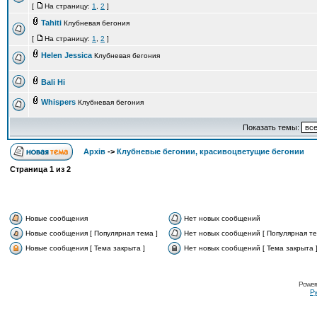
[
На страницу:
1
,
2
]
Tahiti
Клубневая бегония
[
На страницу:
1
,
2
]
Helen Jessica
Клубневая бегония
Bali Hi
Whispers
Клубневая бегония
Показать темы:
Архів
->
Клубневые бегонии, красивоцветущие бегонии
Страница
1
из
2
Новые сообщения
Нет новых сообщений
Новые сообщения [ Популярная тема ]
Нет новых сообщений [ Популярная те
Новые сообщения [ Тема закрыта ]
Нет новых сообщений [ Тема закрыта 
Power
Ру