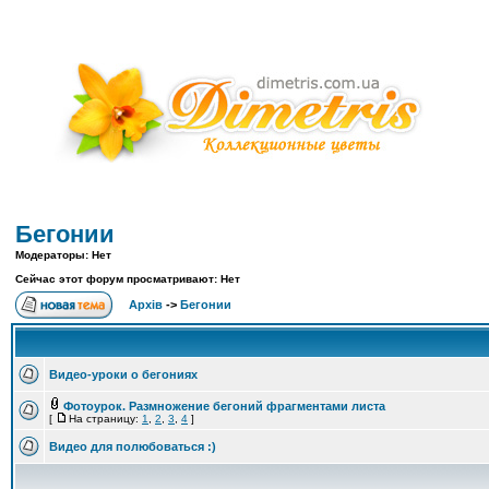
Бегонии
Модераторы: Нет
Сейчас этот форум просматривают: Нет
Архів
->
Бегонии
Видео-уроки о бегониях
Фотоурок. Размножение бегоний фрагментами листа
[
На страницу:
1
,
2
,
3
,
4
]
Видео для полюбоваться :)