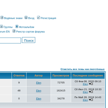
Водяные знаки
Вход
Регистрация
Группы
Фотоальбом
orum EN
Реестр сортов форума
Отметить все темы как прочтённые
Ответов
Автор
Просмотров
Последнее сообщение
Сб Фев 08, 2020 09:10
9
Elen
72705
Elen
Сб Июл 21, 2018 10:33
48
Elen
162415
Elen
Пн Май 28, 2018 14:43
0
Elen
34278
Elen