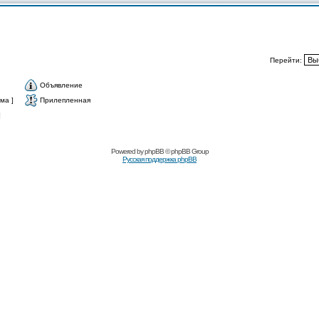
Перейти:
Объявление
ма ]
Прилепленная
]
Powered by
phpBB
© phpBB Group
Русская поддержка phpBB