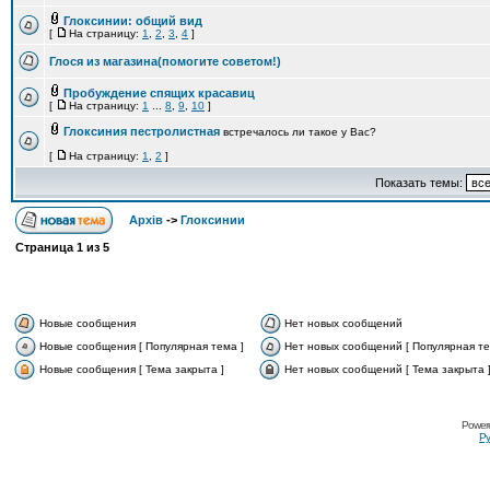
Глоксинии: общий вид
[
На страницу:
1
,
2
,
3
,
4
]
Глося из магазина(помогите советом!)
Пробуждение спящих красавиц
[
На страницу:
1
...
8
,
9
,
10
]
Глоксиния пестролистная
встречалось ли такое у Вас?
[
На страницу:
1
,
2
]
Показать темы:
Архів
->
Глоксинии
Страница
1
из
5
Новые сообщения
Нет новых сообщений
Новые сообщения [ Популярная тема ]
Нет новых сообщений [ Популярная те
Новые сообщения [ Тема закрыта ]
Нет новых сообщений [ Тема закрыта 
Power
Ру