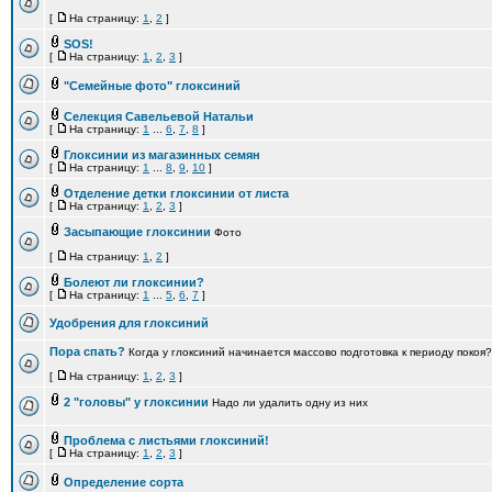
[
На страницу:
1
,
2
]
SOS!
[
На страницу:
1
,
2
,
3
]
"Семейные фото" глоксиний
Селекция Савельевой Натальи
[
На страницу:
1
...
6
,
7
,
8
]
Глоксинии из магазинных семян
[
На страницу:
1
...
8
,
9
,
10
]
Отделение детки глоксинии от листа
[
На страницу:
1
,
2
,
3
]
Засыпающие глоксинии
Фото
[
На страницу:
1
,
2
]
Болеют ли глоксинии?
[
На страницу:
1
...
5
,
6
,
7
]
Удобрения для глоксиний
Пора спать?
Когда у глоксиний начинается массово подготовка к периоду покоя?
[
На страницу:
1
,
2
,
3
]
2 "головы" у глоксинии
Надо ли удалить одну из них
Проблема с листьями глоксиний!
[
На страницу:
1
,
2
,
3
]
Определение сорта