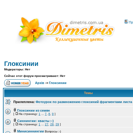
Пр
Глоксинии
Модераторы: Нет
Сейчас этот форум просматривают: Нет
Архів
->
Глоксинии
Темы
Прилеплена:
Фотоурок по размножению глоксиний фрагментами листа
Глоксинии из семян
[
На страницу:
1
...
7
,
8
,
9
]
Синнингии: хвасты :-)
[
На страницу:
1
...
27
,
28
,
29
]
Минисиннингии
Вопросы :-)