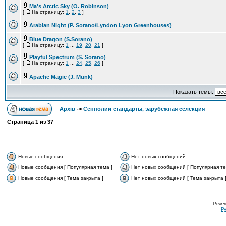
Ma's Arctic Sky (O. Robinson)
[
На страницу:
1
,
2
,
3
]
Arabian Night (P. Sorano/Lyndon Lyon Greenhouses)
Blue Dragon (S.Sorano)
[
На страницу:
1
...
19
,
20
,
21
]
Playful Spectrum (S. Sorano)
[
На страницу:
1
...
24
,
25
,
26
]
Apache Magic (J. Munk)
Показать темы:
Архів
->
Сенполии стандарты, зарубежная селекция
Страница
1
из
37
Новые сообщения
Нет новых сообщений
Новые сообщения [ Популярная тема ]
Нет новых сообщений [ Популярная те
Новые сообщения [ Тема закрыта ]
Нет новых сообщений [ Тема закрыта 
Power
Ру