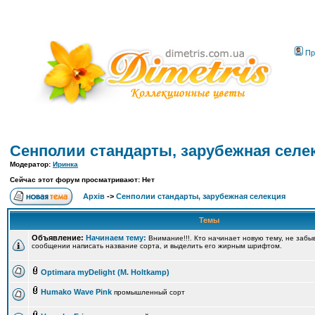
Пр
Сенполии стандарты, зарубежная селе
Модератор:
Иринка
Сейчас этот форум просматривают: Нет
Архів
->
Сенполии стандарты, зарубежная селекция
Темы
Объявление:
Начинаем тему:
Внимание!!!. Кто начинает новую тему, не забы
сообщении написать название сорта, и выделить его жирным шрифтом.
Optimara myDelight (M. Holtkamp)
Humako Wave Pink
промышленный сорт