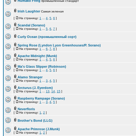
Humako Fring
промышленный стандарт
Irish Laughter
Самая зеленая
[
На страницу:
1
...
4
,
5
,
6
]
Scandal (Sorano)
[
На страницу:
1
...
5
,
6
,
7
]
Curly Ocean (промышленный сорт)
Spring Rose (Lyndon Lyon Greenhouses/P. Sorano)
[
На страницу:
1
...
6
,
7
,
8
]
Apache Midnight (Munk)
[
На страницу:
1
...
4
,
5
,
6
]
Ma's Glass Slipper (Robinson)
[
На страницу:
1
...
4
,
5
,
6
]
Alamo Stranger
[
На страницу:
1
...
3
,
4
,
5
]
Arcturus (J. Eyerdom)
[
На страницу:
1
...
13
,
14
,
15
]
Raspberry Rampage (Sorano)
[
На страницу:
1
...
3
,
4
,
5
]
Neverfloris
[
На страницу:
1
,
2
]
Brother's Bond (LLG)
Apache Primrose (J.Munk)
[
На страницу:
1
,
2
]