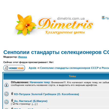
Пр
Сенполии стандарты селекционеров С
Модератор:
Иринка
Сейчас этот форум просматривают: Нет
Архів
->
Сенполии стандарты селекционеров СССР и Росс
Темы
Объявление:
Начинаем тему:
Внимание!!!. Кто начинает новую тему, не забы
сообщении написать название сорта, и выделить его жирным шрифтом.
КО-Петушок Золотой Гребешок (О. Кособокова)
Ах, Настасья! (Б.Макуни)
[
На страницу:
1
,
2
]