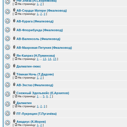
РМ-Элиза (Н.Скорнякова)
[
На страницу:
1
,
2
]
АВ-Сердце Матери (Фиалковод)
[
На страницу:
1
,
2
,
3
]
АВ-Курага (Фиалковод)
АВ-Флорибунда (Фиалковод)
АВ-Валенсоль (Фиалковод)
АВ-Махровая Петуния (Фиалковод)
Ян-Каприз (Н.Пуминова)
[
На страницу:
1
...
13
,
14
,
15
]
Далматин-люкс
Тёмная Ночь (Т.Дадоян)
[
На страницу:
1
,
2
]
АВ-Экстаз (Фиалковод)
Снежный Эдельвейс (Е.Архипов)
[
На страницу:
1
...
5
,
6
,
7
]
Далматин
[
На страницу:
1
,
2
,
3
]
ПТ-Лукреция (Т.Пугачёва)
Амадеус (К.Морев)
[
На страницу:
1
,
2
]