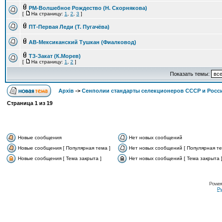
РМ-Волшебное Рождество (Н. Скорнякова)
[
На страницу:
1
,
2
,
3
]
ПТ-Первая Леди (Т. Пугачёва)
АВ-Мексиканский Тушкан (Фиалковод)
ТЗ-Закат (К.Морев)
[
На страницу:
1
,
2
]
Показать темы:
Архів
->
Сенполии стандарты селекционеров СССР и Росс
Страница
1
из
19
Новые сообщения
Нет новых сообщений
Новые сообщения [ Популярная тема ]
Нет новых сообщений [ Популярная те
Новые сообщения [ Тема закрыта ]
Нет новых сообщений [ Тема закрыта 
Power
Ру