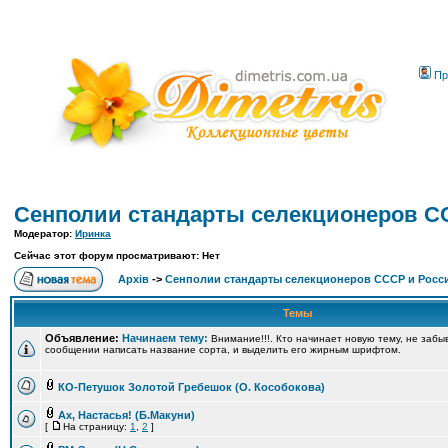
Пр
Сенполии стандарты селекционеров С
Модератор:
Иринка
Сейчас этот форум просматривают: Нет
Архів
->
Сенполии стандарты селекционеров СССР и Росс
Темы
Объявление:
Начинаем тему:
Внимание!!!. Кто начинает новую тему, не забы
сообщении написать название сорта, и выделить его жирным шрифтом.
КО-Петушок Золотой Гребешок (О. Кособокова)
Ах, Настасья! (Б.Макуни)
[
На страницу:
1
,
2
]