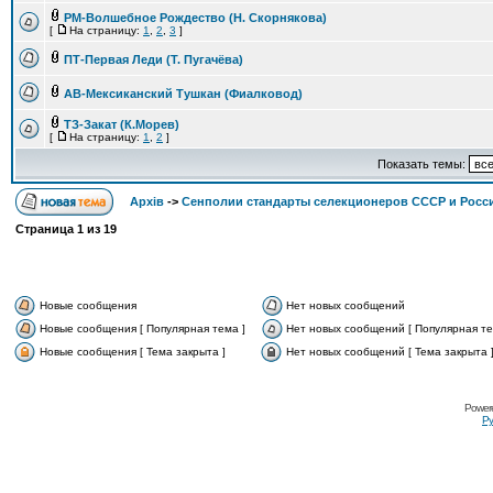
РМ-Волшебное Рождество (Н. Скорнякова)
[
На страницу:
1
,
2
,
3
]
ПТ-Первая Леди (Т. Пугачёва)
АВ-Мексиканский Тушкан (Фиалковод)
ТЗ-Закат (К.Морев)
[
На страницу:
1
,
2
]
Показать темы:
Архів
->
Сенполии стандарты селекционеров СССР и Росс
Страница
1
из
19
Новые сообщения
Нет новых сообщений
Новые сообщения [ Популярная тема ]
Нет новых сообщений [ Популярная те
Новые сообщения [ Тема закрыта ]
Нет новых сообщений [ Тема закрыта 
Power
Ру