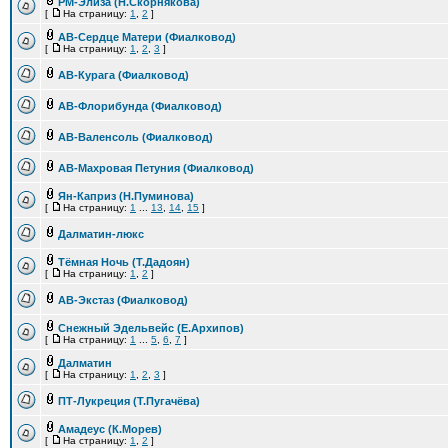
РМ-Элиза (Н.Скорнякова)
[
На страницу:
1
,
2
]
АВ-Сердце Матери (Фиалковод)
[
На страницу:
1
,
2
,
3
]
АВ-Курага (Фиалковод)
АВ-Флорибунда (Фиалковод)
АВ-Валенсоль (Фиалковод)
АВ-Махровая Петуния (Фиалковод)
Ян-Каприз (Н.Пуминова)
[
На страницу:
1
...
13
,
14
,
15
]
Далматин-люкс
Тёмная Ночь (Т.Дадоян)
[
На страницу:
1
,
2
]
АВ-Экстаз (Фиалковод)
Снежный Эдельвейс (Е.Архипов)
[
На страницу:
1
...
5
,
6
,
7
]
Далматин
[
На страницу:
1
,
2
,
3
]
ПТ-Лукреция (Т.Пугачёва)
Амадеус (К.Морев)
[
На страницу:
1
,
2
]