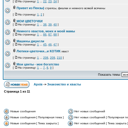
[
На страницу:
1
...
22
,
23
,
24
]
Привет из Пензы)
стрепсы, фиалки и немного всякой всячины
[
На страницу:
1
,
2
]
МОИ ЦВЕТОЧКИ
[
На страницу:
1
...
38
,
39
,
40
]
Немного хвастов, моих и моей мамы
[
На страницу:
1
...
86
,
87
,
88
]
Машины джунгли
[
На страницу:
1
...
45
,
46
,
47
]
Лютики-цветочки...и КОТИК
хваст
[
На страницу:
1
...
208
,
209
,
210
]
Мои цветы - мое богатство
[
На страницу:
1
...
7
,
8
,
9
]
Показать темы:
Архів
->
Знакомство и хвасты
Страница
1
из
11
Новые сообщения
Нет новых сообщений
Новые сообщения [ Популярная тема ]
Нет новых сообщений [ Популярная те
Новые сообщения [ Тема закрыта ]
Нет новых сообщений [ Тема закрыта 