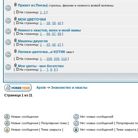
Привет из Пензы)
стрепсы, фиалки и немного всякой всячины
[
На страницу:
1
,
2
]
МОИ ЦВЕТОЧКИ
[
На страницу:
1
...
38
,
39
,
40
]
Немного хвастов, моих и моей мамы
[
На страницу:
1
...
86
,
87
,
88
]
Машины джунгли
[
На страницу:
1
...
45
,
46
,
47
]
Лютики-цветочки...и КОТИК
хваст
[
На страницу:
1
...
208
,
209
,
210
]
Мои цветы - мое богатство
[
На страницу:
1
...
7
,
8
,
9
]
Архів
->
Знакомство и хвасты
Страница
1
из
11
Новые сообщения
Нет новых сообщений
Новые сообщения [ Популярная тема ]
Нет новых сообщений [ Популярная те
Новые сообщения [ Тема закрыта ]
Нет новых сообщений [ Тема закрыта 