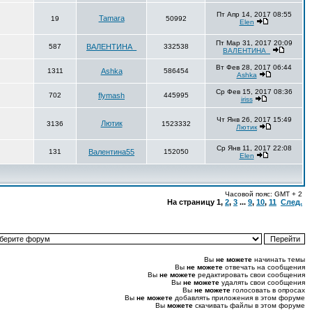
Пт Апр 14, 2017 08:55
Tamara
19
50992
Elen
Пт Мар 31, 2017 20:09
587
ВАЛЕНТИНА_
332538
ВАЛЕНТИНА_
Вт Фев 28, 2017 06:44
1311
Ashka
586454
Ashka
Ср Фев 15, 2017 08:36
702
flymash
445995
iriss
Чт Янв 26, 2017 15:49
Лютик
3136
1523332
Лютик
Ср Янв 11, 2017 22:08
131
Валентина55
152050
Elen
Часовой пояс: GMT + 2
На страницу
1
,
2
,
3
...
9
,
10
,
11
След.
Вы
не можете
начинать темы
Вы
не можете
отвечать на сообщения
Вы
не можете
редактировать свои сообщения
Вы
не можете
удалять свои сообщения
Вы
не можете
голосовать в опросах
Вы
не можете
добавлять приложения в этом форуме
Вы
можете
скачивать файлы в этом форуме