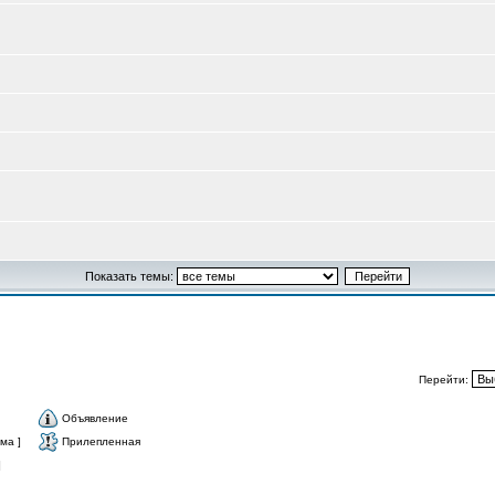
Показать темы:
Перейти:
Объявление
ма ]
Прилепленная
]