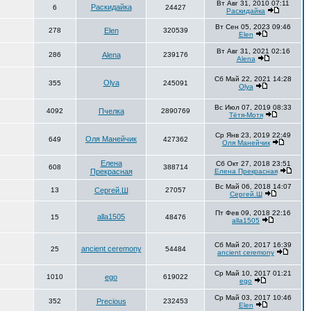
Вт Авг 31, 2010 07:11
Раскидайка
6
24427
Раскидайка
Вт Сен 05, 2023 09:46
278
Elen
320539
Elen
Вт Авг 31, 2021 02:16
286
Alena
239176
Alena
Сб Май 22, 2021 14:28
Olya
355
245091
Olya
Вс Июл 07, 2019 08:33
4092
Пчелка
2890769
Тётя-Мотя
Ср Янв 23, 2019 22:49
Оля Манейчик
649
427362
Оля Манейчик
Елена
Сб Окт 27, 2018 23:51
608
388714
Прекрасная
Елена Прекрасная
Вс Май 06, 2018 14:07
13
Сергей.Ш
27057
Сергей.Ш
Пт Фев 09, 2018 22:16
alla1505
15
48476
alla1505
Сб Май 20, 2017 16:39
ancient ceremony
25
54484
ancient ceremony
Ср Май 10, 2017 01:21
1010
ego
619022
ego
Ср Май 03, 2017 10:46
352
Precious
232453
Elen