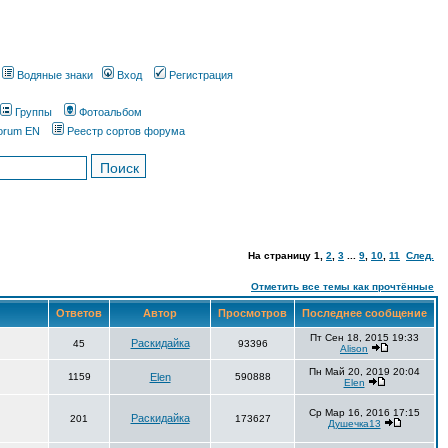
Водяные знаки
Вход
Регистрация
Группы
Фотоальбом
orum EN
Реестр сортов форума
На страницу
1
,
2
,
3
...
9
,
10
,
11
След.
Отметить все темы как прочтённые
Ответов
Автор
Просмотров
Последнее сообщение
Пт Сен 18, 2015 19:33
Раскидайка
45
93396
Alison
Пн Май 20, 2019 20:04
1159
Elen
590888
Elen
Ср Мар 16, 2016 17:15
Раскидайка
201
173627
Душечка13