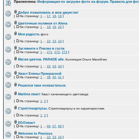
Прилеплена:
Информация по загрузке фото на форум. Правила для фот
Добро пожаловать в мои джунгли!
[
На страницу:
1
...
17
,
18
,
19
]
Цветочные полянки от Alena
[
На страницу:
1
...
18
,
19
,
20
]
Моя радость
фото
[
На страницу:
1
...
22
,
23
,
24
]
Загляните к Пчелке в гости
[
На страницу:
1
...
271
,
272
,
273
]
Магия цветов. PARADE alle.
Коллекция Ольги Манейчик
[
На страницу:
1
...
42
,
43
,
44
]
Хваст Елены Прекрасной
[
На страницу:
1
...
39
,
40
,
41
]
Решился таки похвастаться.
Martina хваст
Хваст начинающего цветовода
[
На страницу:
1
,
2
]
Стрептoкарпусы.
Стрептoкарпусы и их характиристики.
[
На страницу:
1
,
2
]
EGOхваст
[
На страницу:
1
...
66
,
67
,
68
]
Welcome to Precious
[
На страницу:
1
...
22
,
23
,
24
]