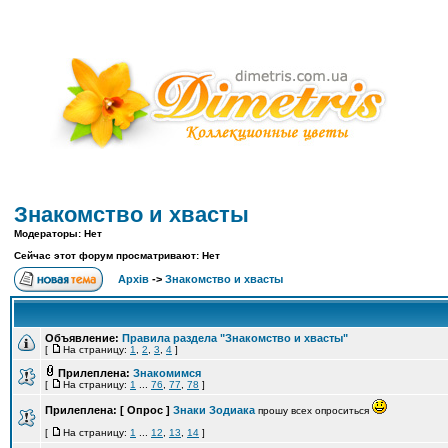
Знакомство и хвасты
Модераторы: Нет
Сейчас этот форум просматривают: Нет
Архів
->
Знакомство и хвасты
Объявление:
Правила раздела "Знакомство и хвасты"
[
На страницу:
1
,
2
,
3
,
4
]
Прилеплена:
Знакомимся
[
На страницу:
1
...
76
,
77
,
78
]
Прилеплена:
[ Опрос ]
Знаки Зодиака
прошу всех опроситься
[
На страницу:
1
...
12
,
13
,
14
]