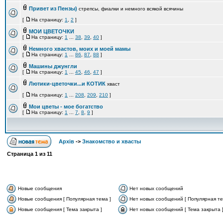
Привет из Пензы)
стрепсы, фиалки и немного всякой всячины
[
На страницу:
1
,
2
]
МОИ ЦВЕТОЧКИ
[
На страницу:
1
...
38
,
39
,
40
]
Немного хвастов, моих и моей мамы
[
На страницу:
1
...
86
,
87
,
88
]
Машины джунгли
[
На страницу:
1
...
45
,
46
,
47
]
Лютики-цветочки...и КОТИК
хваст
[
На страницу:
1
...
208
,
209
,
210
]
Мои цветы - мое богатство
[
На страницу:
1
...
7
,
8
,
9
]
Архів
->
Знакомство и хвасты
Страница
1
из
11
Новые сообщения
Нет новых сообщений
Новые сообщения [ Популярная тема ]
Нет новых сообщений [ Популярная те
Новые сообщения [ Тема закрыта ]
Нет новых сообщений [ Тема закрыта 