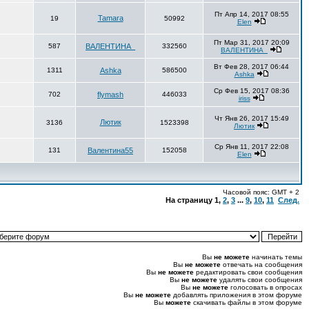
Пт Апр 14, 2017 08:55
Tamara
19
50992
Elen
Пт Мар 31, 2017 20:09
587
ВАЛЕНТИНА_
332560
ВАЛЕНТИНА_
Вт Фев 28, 2017 06:44
1311
Ashka
586500
Ashka
Ср Фев 15, 2017 08:36
702
flymash
446033
iriss
Чт Янв 26, 2017 15:49
Лютик
3136
1523398
Лютик
Ср Янв 11, 2017 22:08
131
Валентина55
152058
Elen
Часовой пояс: GMT + 2
На страницу
1
,
2
,
3
...
9
,
10
,
11
След.
Вы
не можете
начинать темы
Вы
не можете
отвечать на сообщения
Вы
не можете
редактировать свои сообщения
Вы
не можете
удалять свои сообщения
Вы
не можете
голосовать в опросах
Вы
не можете
добавлять приложения в этом форуме
Вы
можете
скачивать файлы в этом форуме