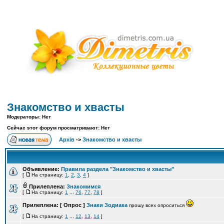
Знакомство и хвасты
Модераторы: Нет
Сейчас этот форум просматривают: Нет
Архів
->
Знакомство и хвасты
Объявление:
Правила раздела "Знакомство и хвасты"
[
На страницу:
1
,
2
,
3
,
4
]
Прилеплена:
Знакомимся
[
На страницу:
1
...
76
,
77
,
78
]
Прилеплена:
[ Опрос ]
Знаки Зодиака
прошу всех опроситься
[
На страницу:
1
...
12
,
13
,
14
]