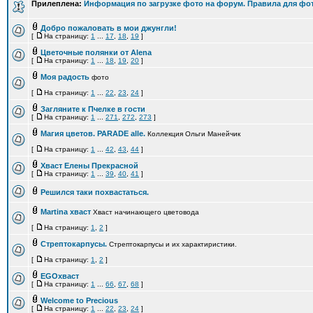
Прилеплена:
Информация по загрузке фото на форум. Правила для фот
Добро пожаловать в мои джунгли!
[
На страницу:
1
...
17
,
18
,
19
]
Цветочные полянки от Alena
[
На страницу:
1
...
18
,
19
,
20
]
Моя радость
фото
[
На страницу:
1
...
22
,
23
,
24
]
Загляните к Пчелке в гости
[
На страницу:
1
...
271
,
272
,
273
]
Магия цветов. PARADE alle.
Коллекция Ольги Манейчик
[
На страницу:
1
...
42
,
43
,
44
]
Хваст Елены Прекрасной
[
На страницу:
1
...
39
,
40
,
41
]
Решился таки похвастаться.
Martina хваст
Хваст начинающего цветовода
[
На страницу:
1
,
2
]
Стрептoкарпусы.
Стрептoкарпусы и их характиристики.
[
На страницу:
1
,
2
]
EGOхваст
[
На страницу:
1
...
66
,
67
,
68
]
Welcome to Precious
[
На страницу:
1
...
22
,
23
,
24
]