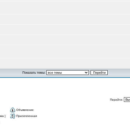
Показать темы:
Перейти:
Объявление
ма ]
Прилепленная
]