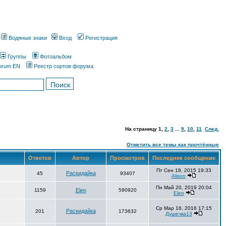
Водяные знаки
Вход
Регистрация
Группы
Фотоальбом
orum EN
Реестр сортов форума
На страницу
1
,
2
,
3
...
9
,
10
,
11
След.
Отметить все темы как прочтённые
Ответов
Автор
Просмотров
Последнее сообщение
Пт Сен 18, 2015 19:33
Раскидайка
45
93407
Alison
Пн Май 20, 2019 20:04
1159
Elen
590920
Elen
Ср Мар 16, 2016 17:15
Раскидайка
201
173632
Душечка13