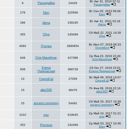
Вт Авг 31, 2010 07:11
Раскидайка
6
24429
Раскидайка
Вт Сен 05, 2023 09:46
278
Elen
320566
Elen
Вт Авг 31, 2021 02:16
286
Alena
239195
Alena
Сб Май 22, 2021 14:28
Olya
355
245099
Olya
Вс Июл 07, 2019 08:33
4092
Пчелка
2890854
Тётя-Мотя
Ср Янв 23, 2019 22:49
Оля Манейчик
649
427388
Оля Манейчик
Елена
Сб Окт 27, 2018 23:51
608
388728
Прекрасная
Елена Прекрасная
Вс Май 06, 2018 14:07
13
Сергей.Ш
27059
Сергей.Ш
Пт Фев 09, 2018 22:16
alla1505
15
48476
alla1505
Сб Май 20, 2017 16:39
ancient ceremony
25
54492
ancient ceremony
Ср Май 10, 2017 01:21
1010
ego
619045
ego
Ср Май 03, 2017 10:46
352
Precious
232469
Elen