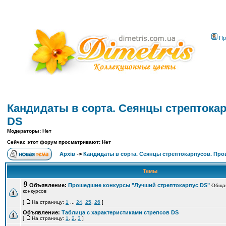
Пр
Кандидаты в сорта. Сеянцы стрептока
DS
Модераторы: Нет
Сейчас этот форум просматривают: Нет
Архів
->
Кандидаты в сорта. Сеянцы стрептокарпусов. Про
Темы
Объявление:
Прошедшие конкурсы "Лучший стрептокарпус DS"
Общая
конкурсов
[
На страницу:
1
...
24
,
25
,
26
]
Объявление:
Таблица с характеристиками стрепсов DS
[
На страницу:
1
,
2
,
3
]