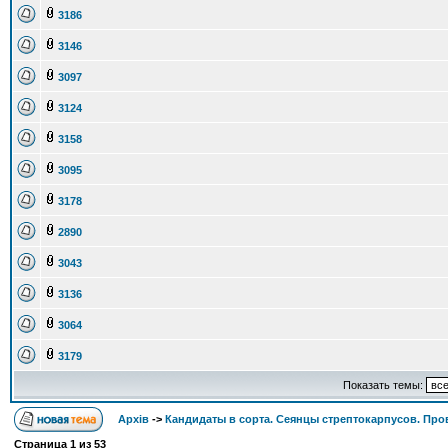
3186
3146
3097
3124
3158
3095
3178
2890
3043
3136
3064
3179
Показать темы:
Архів
->
Кандидаты в сорта. Сеянцы стрептокарпусов. Про
Страница
1
из
53