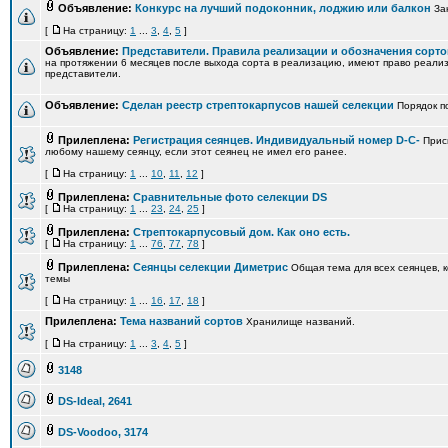
Объявление:
Конкурс на лучший подоконник, лоджию или балкон
Зак
[
На страницу:
1
...
3
,
4
,
5
]
Объявление:
Представители. Правила реализации и обозначения сорто
на протяжении 6 месяцев после выхода сорта в реализацию, имеют право реали
представители.
Объявление:
Сделан реестр стрептокарпусов нашей селекции
Порядок п
Прилеплена:
Регистрация сеянцев. Индивидуальный номер D-С-
Прис
любому нашему сеянцу, если этот сеянец не имел его ранее.
[
На страницу:
1
...
10
,
11
,
12
]
Прилеплена:
Сравнительные фото селекции DS
[
На страницу:
1
...
23
,
24
,
25
]
Прилеплена:
Стрептокарпусовый дом. Как оно есть.
[
На страницу:
1
...
76
,
77
,
78
]
Прилеплена:
Сеянцы селекции Диметрис
Общая тема для всех сеянцев, к
темы
[
На страницу:
1
...
16
,
17
,
18
]
Прилеплена:
Тема названий сортов
Хранилище названий.
[
На страницу:
1
...
3
,
4
,
5
]
3148
DS-Ideal, 2641
DS-Voodoo, 3174