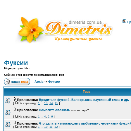
Пр
Фуксии
Модераторы: Нет
Сейчас этот форум просматривают: Нет
Архів
->
Фуксии
Темы
Прилеплена:
Вредители фуксий. Белокрылка, паутинный клещ и др.
[
На страницу:
1
...
13
,
14
,
15
]
Прилеплена:
Помогите опознать
что за сорт?
[
На страницу:
1
...
4
,
5
,
6
]
Прилеплена:
Что делать начинающему любителю с черенками фукси
[
На страницу:
1
...
10
,
11
,
12
]