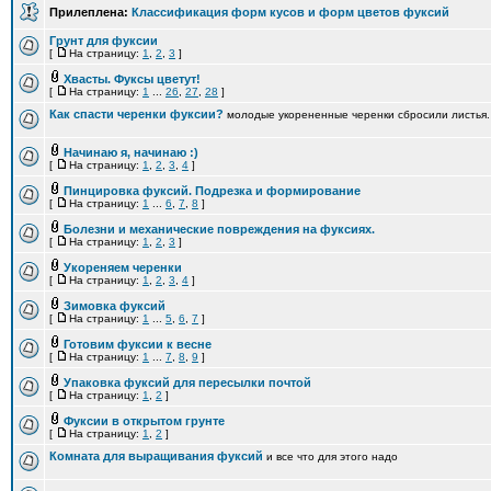
Прилеплена:
Классификация форм кусов и форм цветов фуксий
Грунт для фуксии
[
На страницу:
1
,
2
,
3
]
Хвасты. Фуксы цветут!
[
На страницу:
1
...
26
,
27
,
28
]
Как спасти черенки фуксии?
молодые укорененные черенки сбросили листья.
Начинаю я, начинаю :)
[
На страницу:
1
,
2
,
3
,
4
]
Пинцировка фуксий. Подрезка и формирование
[
На страницу:
1
...
6
,
7
,
8
]
Болезни и механические повреждения на фуксиях.
[
На страницу:
1
,
2
,
3
]
Укореняем черенки
[
На страницу:
1
,
2
,
3
,
4
]
Зимовка фуксий
[
На страницу:
1
...
5
,
6
,
7
]
Готовим фуксии к весне
[
На страницу:
1
...
7
,
8
,
9
]
Упаковка фуксий для пересылки почтой
[
На страницу:
1
,
2
]
Фуксии в открытом грунте
[
На страницу:
1
,
2
]
Комната для выращивания фуксий
и все что для этого надо