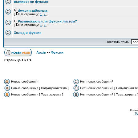
выживет ли фуксия
фуксия заболела
[
На страницу:
1
,
2
]
Размножаются ли фуксии листом?
[
На страницу:
1
,
2
]
Холод и фуксии
Показать темы:
Архів
->
Фуксии
Страница
1
из
3
Новые сообщения
Нет новых сообщений
Новые сообщения [ Популярная тема ]
Нет новых сообщений [ Популярная те
Новые сообщения [ Тема закрыта ]
Нет новых сообщений [ Тема закрыта 
Power
Ру