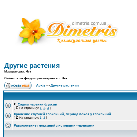
Другие растения
Модераторы: Нет
Сейчас этот форум просматривают: Нет
Архів
->
Другие растения
Садим черенки фуксий
[
На страницу:
1
,
2
,
3
]
Хранение клубней глоксиний, период покоя у глоксиний
[
На страницу:
1
,
2
]
Размножение глоксиний листовыми черенками