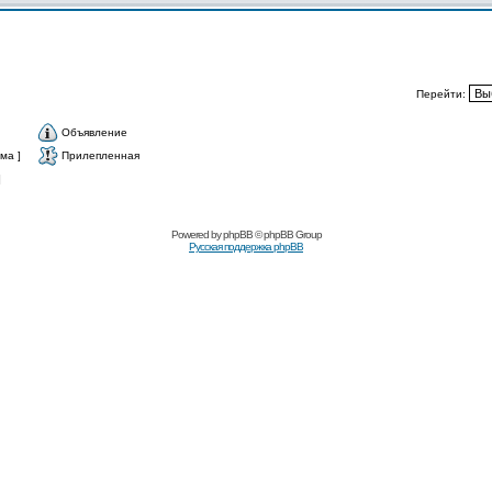
Перейти:
Объявление
ма ]
Прилепленная
]
Powered by
phpBB
© phpBB Group
Русская поддержка phpBB