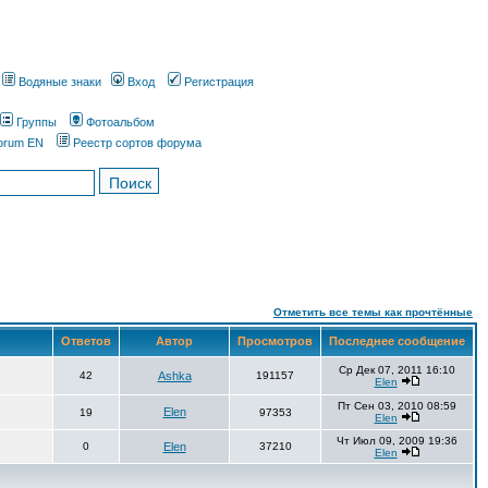
Водяные знаки
Вход
Регистрация
Группы
Фотоальбом
orum EN
Реестр сортов форума
Отметить все темы как прочтённые
Ответов
Автор
Просмотров
Последнее сообщение
Ср Дек 07, 2011 16:10
42
Ashka
191157
Elen
Пт Сен 03, 2010 08:59
Elen
19
97353
Elen
Чт Июл 09, 2009 19:36
0
Elen
37210
Elen