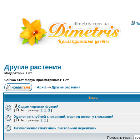
Пр
Другие растения
Модераторы: Нет
Сейчас этот форум просматривают: Нет
Архів
->
Другие растения
Темы
Садим черенки фуксий
[
На страницу:
1
,
2
,
3
]
Хранение клубней глоксиний, период покоя у глоксиний
[
На страницу:
1
,
2
]
Размножение глоксиний листовыми черенками
Показать темы: