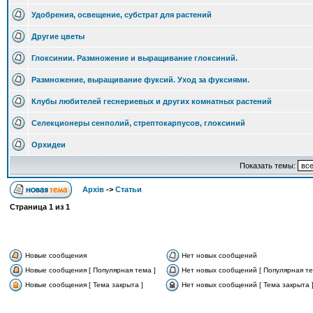
Удобрения, освещение, субстрат для растений
Другие цветы
Глоксинии. Размножение и выращивание глоксиний.
Размножение, выращивание фуксий. Уход за фуксиями.
Клубы любителей геснериевых и других комнатных растений
Селекционеры сенполий, стрептокарпусов, глоксиний
Орхидеи
Показать темы:
Архів
->
Статьи
Страница
1
из
1
Новые сообщения
Нет новых сообщений
Новые сообщения [ Популярная тема ]
Нет новых сообщений [ Популярная те
Новые сообщения [ Тема закрыта ]
Нет новых сообщений [ Тема закрыта 