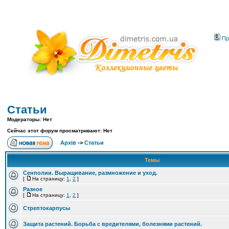
Пр
Статьи
Модераторы: Нет
Сейчас этот форум просматривают: Нет
Архів
->
Статьи
Темы
Сенполии. Выращивание, размножение и уход.
[
На страницу:
1
,
2
]
Разное
[
На страницу:
1
,
2
]
Стрептокарпусы
Защита растений. Борьба с вредителями, болезнями растений.