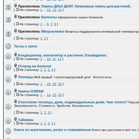
Прилеплена:
Лампы ДНаЗ ДНАТ. Натриевые лампы для растений.
[
На страницу:
1
...
12
,
13
,
14
]
Прилеплена:
Балконы
оформление наших балконов
[
На страницу:
1
...
6
,
7
,
8
]
Прилеплена:
Микроклимат
Вопросы поддержания оптимальной температур
[
На страницу:
1
,
2
]
Тесты о свете
Кондиционер, вентилятор и растения. Охлаждение.
[
На страницу:
1
...
10
,
11
,
12
]
Огород на балконе
[
На страницу:
1
,
2
,
3
,
4
]
Теплицы
Мой первый "стрептокарпусовый дом". Фотоотчеты
[
На страницу:
1
...
28
,
29
,
30
]
Лампы OSRAM
[
На страницу:
1
...
14
,
15
,
16
]
Отопление теплицы, дачи, индивидуальные дома. Чем топите?
Перспе
Экономичность. Стоимость. Удобство. Безопасность.
[
На страницу:
1
,
2
,
3
]
Таймеры
[
На страницу:
1
,
2
,
3
,
4
]
Книги по агротехнике, ретро и современные
Книги про растения и всё что 