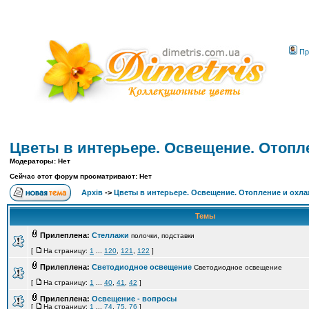
Пр
Цветы в интерьере. Освещение. Отопл
Модераторы: Нет
Сейчас этот форум просматривают: Нет
Архів
->
Цветы в интерьере. Освещение. Отопление и охла
Темы
Прилеплена:
Стеллажи
полочки, подставки
[
На страницу:
1
...
120
,
121
,
122
]
Прилеплена:
Cветодиодное освещение
Cветодиодное освещение
[
На страницу:
1
...
40
,
41
,
42
]
Прилеплена:
Освещение - вопросы
[
На страницу:
1
...
74
,
75
,
76
]