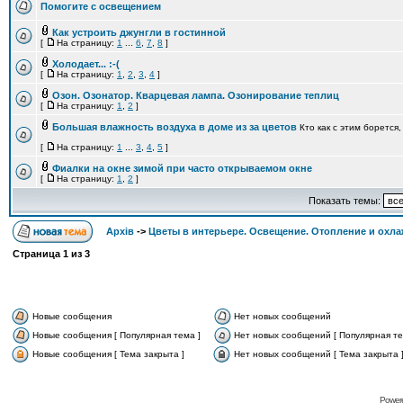
Помогите с освещением
Как устроить джунгли в гостинной
[
На страницу:
1
...
6
,
7
,
8
]
Холодает... :-(
[
На страницу:
1
,
2
,
3
,
4
]
Озон. Озонатор. Кварцевая лампа. Озонирование теплиц
[
На страницу:
1
,
2
]
Большая влажность воздуха в доме из за цветов
Кто как с этим борется,
[
На страницу:
1
...
3
,
4
,
5
]
Фиалки на окне зимой при часто открываемом окне
[
На страницу:
1
,
2
]
Показать темы:
Архів
->
Цветы в интерьере. Освещение. Отопление и охла
Страница
1
из
3
Новые сообщения
Нет новых сообщений
Новые сообщения [ Популярная тема ]
Нет новых сообщений [ Популярная те
Новые сообщения [ Тема закрыта ]
Нет новых сообщений [ Тема закрыта 
Power