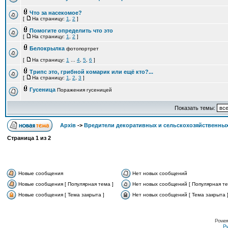
Что за насекомое?
[
На страницу:
1
,
2
]
Помогите определить что это
[
На страницу:
1
,
2
]
Белокрылка
фотопортрет
[
На страницу:
1
...
4
,
5
,
6
]
Трипс это, грибной комарик или ещё кто?...
[
На страницу:
1
,
2
,
3
]
Гусеница
Поражения гусеницей
Показать темы:
Архів
->
Вредители декоративных и сельскохозяйственных
Страница
1
из
2
Новые сообщения
Нет новых сообщений
Новые сообщения [ Популярная тема ]
Нет новых сообщений [ Популярная те
Новые сообщения [ Тема закрыта ]
Нет новых сообщений [ Тема закрыта 
Power
Ру