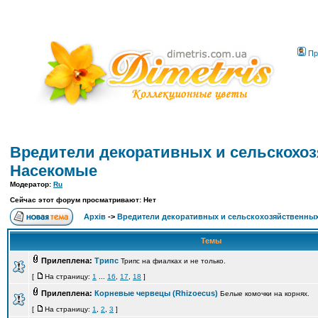
Пр
Вредители декоративных и сельскохоз
Насекомые
Модератор:
Ru
Сейчас этот форум просматривают: Нет
Архів
->
Вредители декоративных и сельскохозяйственных
Темы
Прилеплена:
Трипс
Трипс на фиалках и не только.
[
На страницу:
1
...
16
,
17
,
18
]
Прилеплена:
Корневые червецы (Rhizoecus)
Белые комочки на корнях.
[
На страницу:
1
,
2
,
3
]