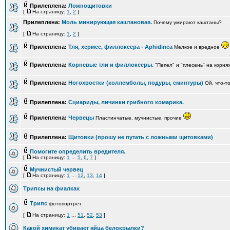
Прилеплена:
Ложнощитовки
[
На страницу:
1
,
2
]
Прилеплена:
Моль минирующая каштановая.
Почему умирают каштаны?
[
На страницу:
1
,
2
]
Прилеплена:
Тля, хермес, филлоксера - Aphidinea
Мелкое и вредное
Прилеплена:
Корневые тли и филлоксеры.
"Пепел" и "плесень" на корня
Прилеплена:
Ногохвостки (коллемболы, подуры, сминтуры)
Ой, что-то
Прилеплена:
Сциариды, личинки грибного комарика.
Прилеплена:
Червецы
Пластинчатые, мучнистые, прочие
Прилеплена:
Щитовки (прошу не путать с ложными щитовками)
Помогите определить вредителя.
[
На страницу:
1
...
5
,
6
,
7
]
Мучнистый червец
[
На страницу:
1
...
12
,
13
,
14
]
Трипсы на фиалках
Трипс
фотопортрет
[
На страницу:
1
...
51
,
52
,
53
]
Какой химикат убивает яйца белокрылки?