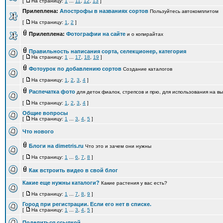
[
На страницу:
1
...
11
,
12
,
13
]
Прилеплена:
Апострофы в названиях сортов
Пользуйтесь автокомплитом
[
На страницу:
1
,
2
]
Прилеплена:
Фотографии на сайте
и о копирайтах
Правильность написания сорта, селекционер, категория
[
На страницу:
1
...
17
,
18
,
19
]
Фотоурок по добавлению сортов
Создание каталогов
[
На страницу:
1
,
2
,
3
,
4
]
Распечатка фото
для деток фиалок, стрепсов и прю, для использования на вы
[
На страницу:
1
,
2
,
3
,
4
]
Общие вопросы
[
На страницу:
1
...
3
,
4
,
5
]
Что нового
Блоги на dimetris.ru
Что это и зачем они нужны
[
На страницу:
1
...
6
,
7
,
8
]
Как встроить видео в свой блог
Какие еще нужны каталоги?
Какие растения у вас есть?
[
На страницу:
1
...
7
,
8
,
9
]
Город при регистрации. Если его нет в списке.
[
На страницу:
1
...
3
,
4
,
5
]
Поделиться ссылкой