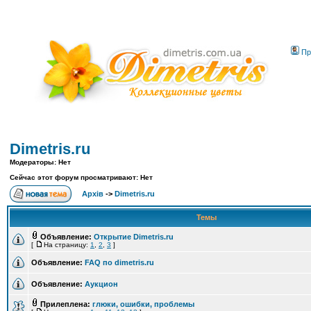
Пр
Dimetris.ru
Модераторы: Нет
Сейчас этот форум просматривают: Нет
Архів
->
Dimetris.ru
Темы
Объявление:
Открытие Dimetris.ru
[
На страницу:
1
,
2
,
3
]
Объявление:
FAQ по dimetris.ru
Объявление:
Аукцион
Прилеплена:
глюки, ошибки, проблемы