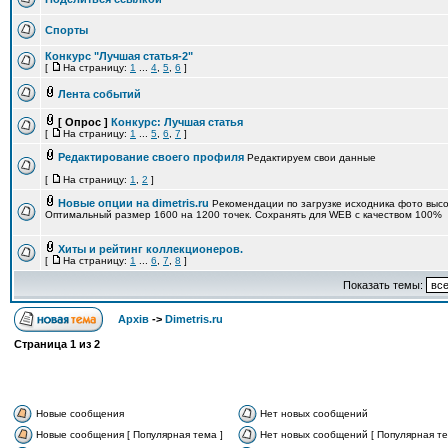
Спорты
Конкурс "Лучшая статья-2"
[
На страницу:
1
...
4
,
5
,
6
]
Лента событий
[ Опрос ]
Конкурс: Лучшая статья
[
На страницу:
1
...
5
,
6
,
7
]
Редактирование своего профиля
Редактируем свои данные
[
На страницу:
1
,
2
]
Новые опции на dimetris.ru
Рекомендации по загрузке исходника фото выс
Оптимальный размер 1600 на 1200 точек. Сохранять для WEB с качеством 100%
Хиты и рейтинг коллекционеров.
[
На страницу:
1
...
6
,
7
,
8
]
Показать темы:
Архів
->
Dimetris.ru
Страница
1
из
2
Новые сообщения
Нет новых сообщений
Новые сообщения [ Популярная тема ]
Нет новых сообщений [ Популярная те