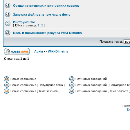
Создание внешних и внутренних ссылок
Загрузка файлов, в том числе фото
Инструменты
[
На страницу:
1
,
2
]
Цель и возможности ресурса WIKI-Dimetris
Показать темы:
Архів
->
Wiki-Dimetris
Страница
1
из
1
Новые сообщения
Нет новых сообщений
Новые сообщения [ Популярная тема ]
Нет новых сообщений [ Популярная те
Новые сообщения [ Тема закрыта ]
Нет новых сообщений [ Тема закрыта 
Power
Ру