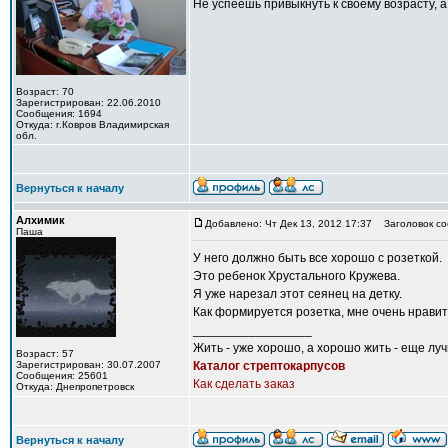
Не успеешь привыкнуть к своему возрасту, а
Возраст: 70
Зарегистрирован: 22.06.2010
Сообщения: 1694
Откуда: г.Ковров Владимирская
обл.
Вернуться к началу
Алхимик
Добавлено: Чт Дек 13, 2012 17:37
Заголовок со
Паша
У него должно быть все хорошо с розеткой.
Это ребенок Хрустального Кружева.
Я уже нарезал этот сеянец на детку.
Как формируется розетка, мне очень нравит
_________________
Жить - уже хорошо, а хорошо жить - еще лу
Возраст: 57
Зарегистрирован: 30.07.2007
Каталог стрептокарпусов
Сообщения: 25601
Как сделать заказ
Откуда: Днепропетровск
Вернуться к началу