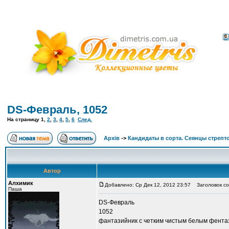
DS-Февраль, 1052
На страницу
1
,
2
,
3
,
4
,
5
,
6
След.
Архів
->
Кандидаты в сорта. Сеянцы стрепт
Автор
Алхимик
Добавлено: Ср Дек 12, 2012 23:57
Заголовок со
Паша
DS-Февраль
1052
фантазийник с четким чистым белым фент