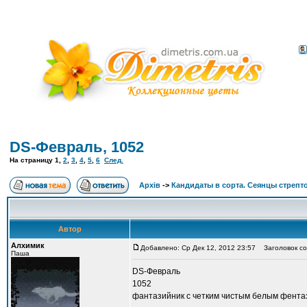
DS-Февраль, 1052
На страницу
1
,
2
,
3
,
4
,
5
,
6
След.
Архів
->
Кандидаты в сорта. Сеянцы стрепт
Автор
Алхимик
Добавлено: Ср Дек 12, 2012 23:57
Заголовок со
Паша
DS-Февраль
1052
фантазийник с четким чистым белым фент