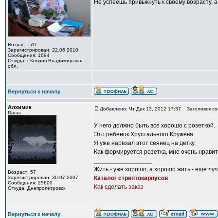
Не успеешь привыкнуть к своему возрасту, а
Возраст: 70
Зарегистрирован: 22.06.2010
Сообщения: 1694
Откуда: г.Ковров Владимирская
обл.
Вернуться к началу
Алхимик
Добавлено: Чт Дек 13, 2012 17:37
Заголовок со
Паша
У него должно быть все хорошо с розеткой.
Это ребенок Хрустального Кружева.
Я уже нарезал этот сеянец на детку.
Как формируется розетка, мне очень нравит
_________________
Жить - уже хорошо, а хорошо жить - еще лу
Возраст: 57
Зарегистрирован: 30.07.2007
Каталог стрептокарпусов
Сообщения: 25600
Как сделать заказ
Откуда: Днепропетровск
Вернуться к началу