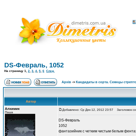
DS-Февраль, 1052
На страницу
1
,
2
,
3
,
4
,
5
,
6
След.
Архів
->
Кандидаты в сорта. Сеянцы стрепт
Автор
Алхимик
Добавлено: Ср Дек 12, 2012 23:57
Заголовок со
Паша
DS-Февраль
1052
фантазийник с четким чистым белым фент