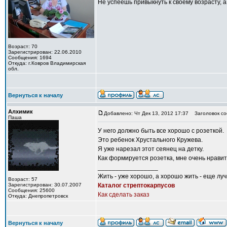
Не успеешь привыкнуть к своему возрасту, а
Возраст: 70
Зарегистрирован: 22.06.2010
Сообщения: 1694
Откуда: г.Ковров Владимирская
обл.
Вернуться к началу
Алхимик
Добавлено: Чт Дек 13, 2012 17:37
Заголовок со
Паша
У него должно быть все хорошо с розеткой.
Это ребенок Хрустального Кружева.
Я уже нарезал этот сеянец на детку.
Как формируется розетка, мне очень нравит
_________________
Жить - уже хорошо, а хорошо жить - еще лу
Возраст: 57
Зарегистрирован: 30.07.2007
Каталог стрептокарпусов
Сообщения: 25600
Как сделать заказ
Откуда: Днепропетровск
Вернуться к началу